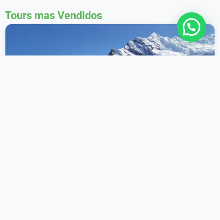
Tours mas Vendidos
Más vendido
Tour 7 Lagunas del Ausangate
(Desayuno y Almuerzo)
4.8 · 2362
Ahorra 40%
Confirmación inmediata
Cancela gratis