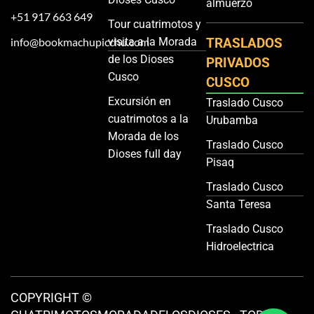
almuerzo
+51 917 663 649
Tour cuatrimotos y
info@bookmachupicchu.com
visita a la Morada
TRASLADOS
de los Dioses
PRIVADOS
Cusco
CUSCO
Excursión en
Traslado Cusco
cuatrimotos a la
Urubamba
Morada de los
Traslado Cusco
Dioses full day
Pisaq
Traslado Cusco
Santa Teresa
Traslado Cusco
Hidroelectrica
COPYRIGHT ©