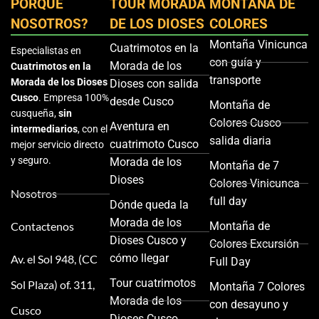
PORQUE
TOUR MORADA
MONTAÑA DE
NOSOTROS?
DE LOS DIOSES
COLORES
Montaña Vinicunca
Cuatrimotos en la
Especialistas en
con guía y
Morada de los
Cuatrimotos en la
transporte
Morada de los Dioses
Dioses con salida
Cusco
. Empresa 100%
desde Cusco
Montaña de
cusqueña,
sin
Colores Cusco
Aventura en
intermediarios
, con el
salida diaria
cuatrimoto Cusco
mejor servicio directo
y seguro.
Morada de los
Montaña de 7
Dioses
Colores Vinicunca
Nosotros
full day
Dónde queda la
Morada de los
Contactenos
Montaña de
Dioses Cusco y
Colores Excursión
cómo llegar
Av. el Sol 948, (CC
Full Day
Tour cuatrimotos
Sol Plaza) of. 311,
Montaña 7 Colores
Morada de los
con desayuno y
Cusco
Dioses Cusco