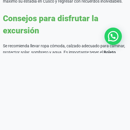
máximo su estadía en Cusco y regresar con recuerdos inolvidables.
Consejos para disfrutar la
excursión
Se recomienda llevar ropa cómoda, calzado adecuado para caminar,
protector solar, sombrero y agua. Es importante tener el
Boleto
Turístico del Cusco
, que permite el acceso a los sitios arqueológicos
principales. También se aconseja llevar algo de dinero en efectivo
para compras en mercados artesanales.
Tours mas Vendidos