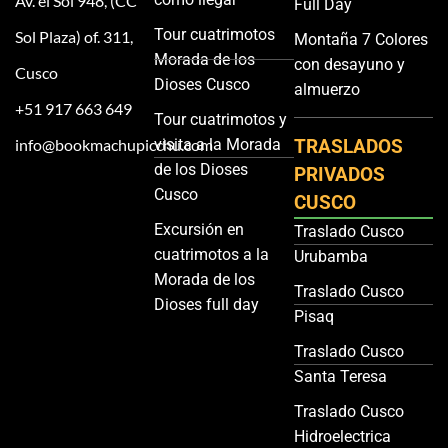
Av. el Sol 948, (CC
Full Day
Tour cuatrimotos
Sol Plaza) of. 311,
Montaña 7 Colores
Morada de los
con desayuno y
Cusco
Dioses Cusco
almuerzo
+51 917 663 649
Tour cuatrimotos y
info@bookmachupicchu.com
visita a la Morada
TRASLADOS
de los Dioses
PRIVADOS
Cusco
CUSCO
Excursión en
Traslado Cusco
cuatrimotos a la
Urubamba
Morada de los
Traslado Cusco
Dioses full day
Pisaq
Traslado Cusco
Santa Teresa
Traslado Cusco
Hidroelectrica