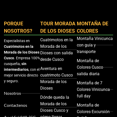
PORQUE
TOUR MORADA
MONTAÑA DE
NOSOTROS?
DE LOS DIOSES
COLORES
Montaña Vinicunca
Cuatrimotos en la
Especialistas en
con guía y
Morada de los
Cuatrimotos en la
transporte
Morada de los Dioses
Dioses con salida
Cusco
. Empresa 100%
desde Cusco
Montaña de
cusqueña,
sin
Colores Cusco
Aventura en
intermediarios
, con el
salida diaria
cuatrimoto Cusco
mejor servicio directo
y seguro.
Morada de los
Montaña de 7
Dioses
Colores Vinicunca
Nosotros
full day
Dónde queda la
Morada de los
Contactenos
Montaña de
Dioses Cusco y
Colores Excursión
cómo llegar