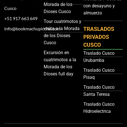
Morada de los
con desayuno y
Cusco
Dioses Cusco
almuerzo
+51 917 663 649
Tour cuatrimotos y
info@bookmachupicchu.com
visita a la Morada
TRASLADOS
de los Dioses
PRIVADOS
Cusco
CUSCO
Excursión en
Traslado Cusco
cuatrimotos a la
Urubamba
Morada de los
Traslado Cusco
Dioses full day
Pisaq
Traslado Cusco
Santa Teresa
Traslado Cusco
Hidroelectrica