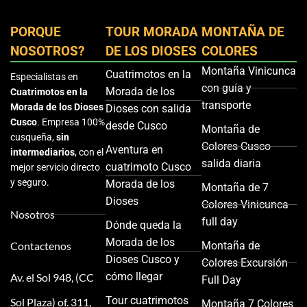
PORQUE
TOUR MORADA
MONTAÑA DE
NOSOTROS?
DE LOS DIOSES
COLORES
Montaña Vinicunca
Cuatrimotos en la
Especialistas en
con guía y
Morada de los
Cuatrimotos en la
transporte
Morada de los Dioses
Dioses con salida
Cusco
. Empresa 100%
desde Cusco
Montaña de
cusqueña,
sin
Colores Cusco
Aventura en
intermediarios
, con el
salida diaria
cuatrimoto Cusco
mejor servicio directo
y seguro.
Morada de los
Montaña de 7
Dioses
Colores Vinicunca
Nosotros
full day
Dónde queda la
Morada de los
Contactenos
Montaña de
Dioses Cusco y
Colores Excursión
cómo llegar
Av. el Sol 948, (CC
Full Day
Tour cuatrimotos
Sol Plaza) of. 311,
Montaña 7 Colores