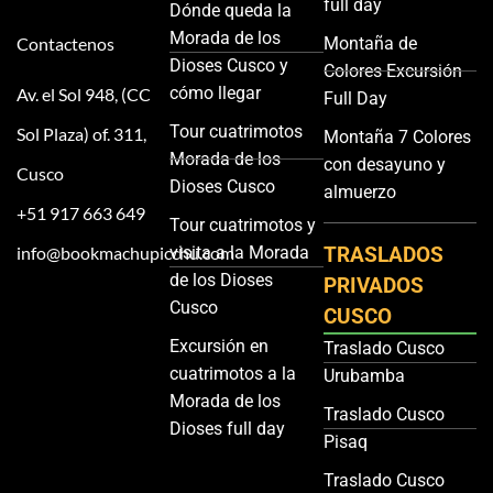
full day
Dónde queda la
Morada de los
Contactenos
Montaña de
Dioses Cusco y
Colores Excursión
cómo llegar
Av. el Sol 948, (CC
Full Day
Tour cuatrimotos
Sol Plaza) of. 311,
Montaña 7 Colores
Morada de los
con desayuno y
Cusco
Dioses Cusco
almuerzo
+51 917 663 649
Tour cuatrimotos y
info@bookmachupicchu.com
visita a la Morada
TRASLADOS
de los Dioses
PRIVADOS
Cusco
CUSCO
Excursión en
Traslado Cusco
cuatrimotos a la
Urubamba
Morada de los
Traslado Cusco
Dioses full day
Pisaq
Traslado Cusco