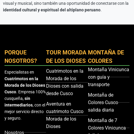
visual y musical, sino también una oportunidad de conectarse con la
identidad cultural y espiritual del altiplano peruano
.
PORQUE
TOUR MORADA
MONTAÑA DE
NOSOTROS?
DE LOS DIOSES
COLORES
Montaña Vinicunca
Cuatrimotos en la
Especialistas en
con guía y
Morada de los
Cuatrimotos en la
transporte
Morada de los Dioses
Dioses con salida
Cusco
. Empresa 100%
desde Cusco
Montaña de
cusqueña,
sin
Colores Cusco
Aventura en
intermediarios
, con el
salida diaria
cuatrimoto Cusco
mejor servicio directo
y seguro.
Morada de los
Montaña de 7
Dioses
Colores Vinicunca
Nosotros